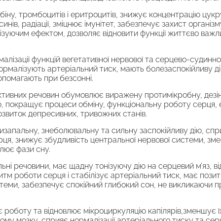
біну, тромбоцитів і еритроцитів, знижує концентрацію цукру
синів, радіації, зміцнює імунітет, забезпечує захист організм
зуючим ефектом, дозволяє відновити функції життєво важли
алізації функцій вегетативної нервової та серцево-судинн
 нормалізують артеріальний тиск, мають болезаспокійливу д
опомагають при безсонні.
активних речовин обумовлює виражену протимікробну, дезі
дію, покращує процеси обміну, функціональну роботу серця
звиток депресивних, тривожних станів.
апальну, знеболювальну та сильну заспокійливу дію, сприя
рця, знижує збудливість центральної нервової системи, зм
влює фази сну.
ьні речовини, має щадну тонізуючу дію на серцевий м’яз, в
итм роботи серця і стабілізує артеріальний тиск, має пози
теми, забезпечує спокійний глибокий сон, не викликаючи п
роботу та відновлює мікроциркуляцію капілярів,зменшує їх
ному мозку, сприяє нормалізації артеріального тиску та се