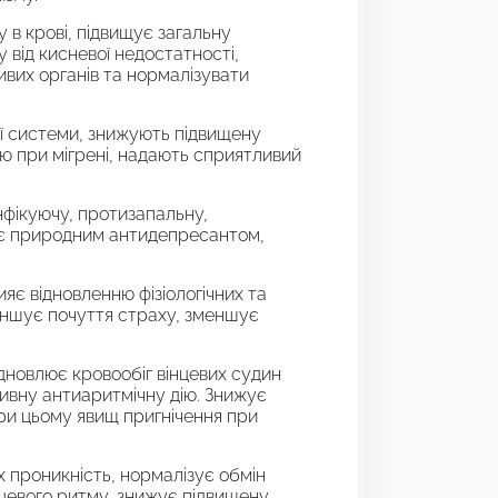
 в крові, підвищує загальну
у від кисневої недостатності,
вих органів та нормалізувати
ої системи, знижують підвищену
ію при мігрені, надають сприятливий
нфікуючу, протизапальну,
, є природним антидепресантом,
є відновленню фізіологічних та
еншує почуття страху, зменшує
ідновлює кровообіг вінцевих судин
тивну антиаритмічну дію. Знижує
ри цьому явищ пригнічення при
 проникність, нормалізує обмін
рцевого ритму, знижує підвищену