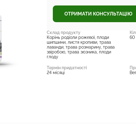
ОТРИМАТИ КОНСУЛЬТАЦІЮ
Склад продукту
Кіл
Корінь родіоли рожевої, плоди
60
шипшини, листя кропиви, трава
лаванди, трава розмарину, трава
звіробою, трава зюзника, плоди
глоду
Термін придатності
Пр
24 місяці
Ве