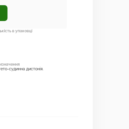
ькість в упаковці
изначення
гето-судинна дистонія.