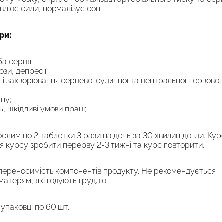
овлює сили, нормалізує сон.
ри:
ба серця;
зи, депресії;
мні захворювання серцево-судинної та центральної нервової
ну;
, шкідливі умови праці;
слим по 2 таблетки 3 рази на день за 30 хвилин до їди. Кур
ня курсу зробити перерву 2-3 тижні та курс повторити.
переносимість компонентів продукту. Не рекомендується
матерям, які годують груддю.
 упаковці по 60 шт.