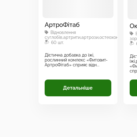
АртроФітаб
Ок
Відновлення
В
суглобів,артрити,артрози,остеохондроз.
зор
60 шт.
Дієтична добавка до їжі,
Діє
рослинний комлекс «Фитовит-
їжі
АртроФітаб» сприяє відн...
«Фи
спр
Детальніше