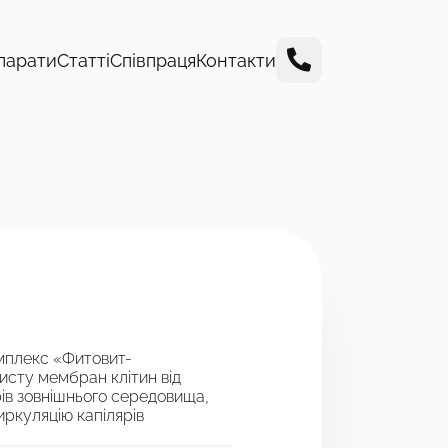
парати
Статті
Співпраця
Контакти
омплекс «Фитовит-
исту мембран клітин від
ів зовнішнього середовища,
ркуляцію капілярів