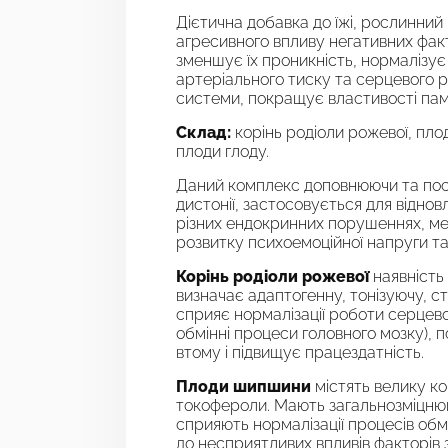
Дієтична добавка до їжі, рослинни
агресивного впливу негативних фак
зменшує їх проникність, нормалізує
артеріального тиску та серцевого р
системи, покращує властивості пам’
Склад:
корінь родіоли рожевої, пло
плоди глоду.
Даний комплекс доповнюючи та пос
дистонії, застосовується для відно
різних ендокринних порушеннях, ме
розвитку психоемоційної напруги та 
Корінь родіоли рожевої
наявність 
визначає адаптогенну, тонізуючу, 
сприяє нормалізації роботи серцев
обмінні процеси головного мозку), 
втому і підвищує працездатність.
Плоди шипшини
містять велику кон
токофероли. Мають загальнозміцнюю
сприяють нормалізації процесів обмі
до несприятливих впливів факторів