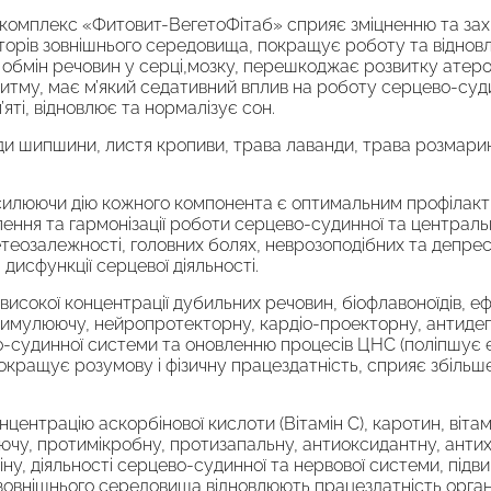
й комплекс «Фитовит-ВегетоФітаб» сприяє зміцненню та зах
торів зовнішнього середовища, покращує роботу та відновл
 обмін речовин у серці,мозку, перешкоджає розвитку атеро
итму, має м’який седативний вплив на роботу серцево-суди
яті, відновлює та нормалізує сон.
ди шипшини, листя кропиви, трава лаванди, трава розмарин
илюючи дію кожного компонента є оптимальним профілакт
влення та гармонізації роботи серцево-судинної та централь
теозалежності, головних болях, неврозоподібних та депре
дисфункції серцевої діяльності.
високої концентрації дубильних речовин, біофлавоноїдів, еф
стимулюючу, нейропротекторну, кардіо-проекторну, антиде
о-судинної системи та оновленню процесів ЦНС (поліпшує 
покращує розумову і фізичну працездатність, сприяє збільш
центрацію аскорбінової кислоти (Вітамін С), каротин, вітамі
чу, протимікробну, протизапальну, антиоксидантну, антихо
ну, діяльності серцево-судинної та нервової системи, підвищ
 зовнішнього середовища,відновлюють працездатність орган