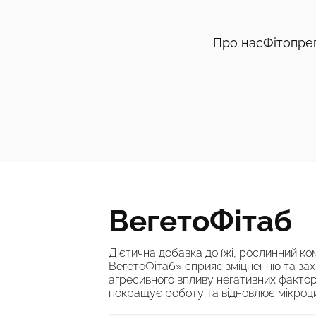
Про нас
Фітопре
ВегетоФітаб
Дієтична добавка до їжі, рослинний к
ВегетоФітаб» сприяє зміцненню та зах
агресивного впливу негативних фактор
покращує роботу та відновлює мікроци