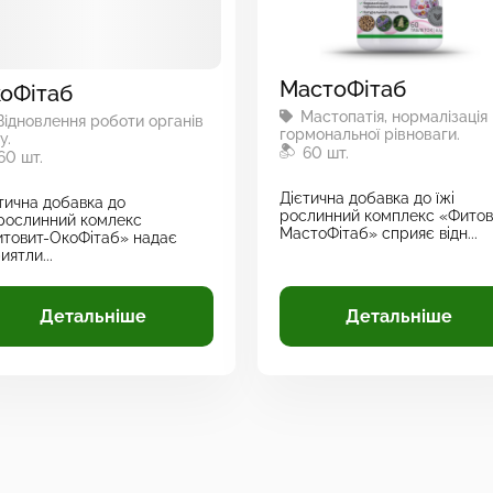
МастоФітаб
оФітаб
Мастопатія, нормалізація
ідновлення роботи органів
гормональної рівноваги.
у.
60 шт.
60 шт.
Дієтична добавка до їжі
тична добавка до
рослинний комплекс «Фитов
,рослинний комлекс
МастоФітаб» сприяє відн...
товит-ОкоФітаб» надає
иятли...
Детальніше
Детальніше