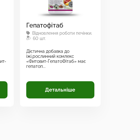
Гепатофітаб
Відновлення роботи печінки.
60 шт.
Дієтична добавка до
їжі,рослинний комлекс
ит-
«Фитовит-ГепатоФітаб» має
гепатоп...
Детальніше