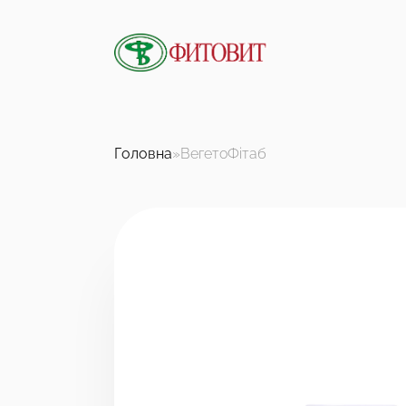
Головна
»
ВегетоФітаб