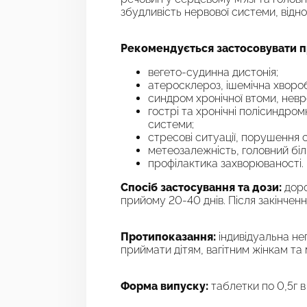
збудливість нервової системи, відн
Рекомендується застосовувати п
вегето-судинна дистонія;
атеросклероз, ішемічна хворо
синдром хронічної втоми, невро
гострі та хронічні полісиндро
системи;
стресові ситуації, порушення с
метеозалежність, головний біль
профілактика захворюваності.
Спосіб застосування та дози:
доро
прийому 20-40 днів. Після закінчен
Протипоказання:
індивідуальна не
приймати дітям, вагітним жінкам та 
Форма випуску:
таблетки по 0,5г в