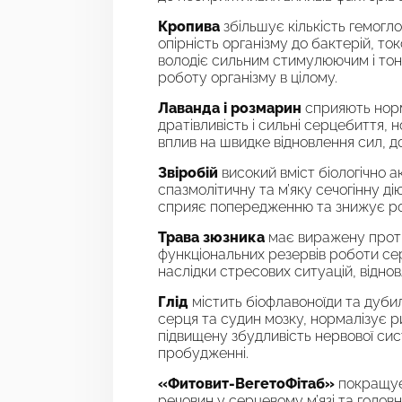
Кропива
збільшує кількість гемогло
опірність організму до бактерій, ток
володіє сильним стимулюючим і тоні
роботу організму в цілому.
Лаванда і розмарин
сприяють норм
дратівливість і сильні серцебиття,
вплив на швидке відновлення сил, д
Звіробій
високий вміст біологічно 
спазмолітичну та м’яку сечогінну 
сприяє попередженню та знижує ро
Трава зюзника
має виражену протиз
функціональних резервів роботи се
наслідки стресових ситуацій, відно
Глід
містить біофлавоноїди та дубил
серця та судин мозку, нормалізує р
підвищену збудливість нервової сис
пробудженні.
«Фитовит-ВегетоФітаб»
покращує 
речовин у серцевому м’язі та голов