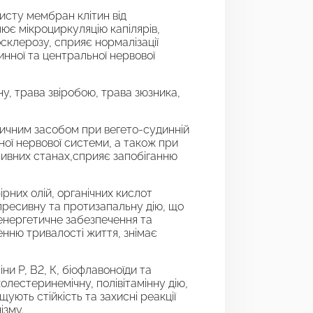
исту мембран клітин від
ює мікроциркуляцію капілярів,
склерозу, сприяє нормалізації
нної та центральної нервової
у, трава звіробою, трава зюзника,
ичним засобом при вегето-судинній
ної нервової системи, а також при
сивних станах,сприяє запобіганню
ірних олій, органічних кислот
пресивну та протизапальну дію, що
енергетичне забезпечення та
енню тривалості життя, знімає
ни Р, В2, К, біофлавоноїди та
лестеринемічну, полівітамінну дію,
ують стійкість та захисні реакції
ізму.