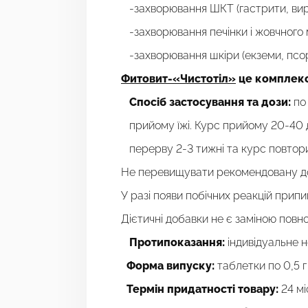
-захворювання ШКТ (гастрити, вир
-захворювання печінки і жовчного 
-захворювання шкіри (екземи, псорі
Фитовит-«Чистотіл»
це
комплекс
Спосіб застосування та дози:
по 
прийому їжі. Курс прийому 20-40 дн
перерву 2-3 тижні та курс повтор
Не перевищувати рекомендовану до
У разі появи побічних реакцій прип
Дієтичні добавки не є заміною повн
Протипоказання:
індивідуальне н
Форма випуску:
таблетки по 0,5 г
Термін придатності товару:
24 мі