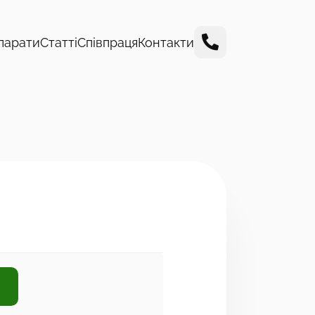
парати
Статті
Співпраця
Контакти