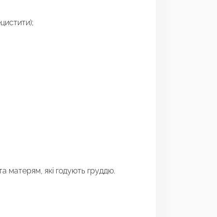
ецистити);
та матерям, які годують груддю.