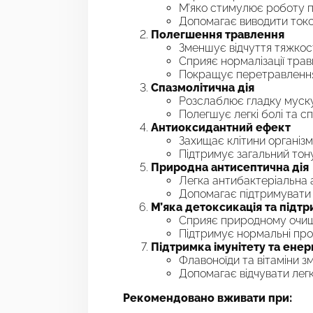
М’яко стимулює роботу пе
Допомагає виводити токс
Полегшення травлення
Зменшує відчуття тяжкост
Сприяє нормалізації трав
Покращує перетравлення 
Спазмолітична дія
Розслаблює гладку муск
Полегшує легкі болі та с
Антиоксидантний ефект
Захищає клітини організм
Підтримує загальний тону
Природна антисептична дія
Легка антибактеріальна а
Допомагає підтримувати
М’яка детоксикація та підт
Сприяє природному очищ
Підтримує нормальні про
Підтримка імунітету та ене
Флавоноїди та вітаміни з
Допомагає відчувати легк
Рекомендовано вживати при: