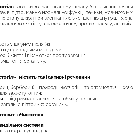
тотіл»
завдяки збалансованому складу біоактивних речов
лаків, підтриманню нормальної функції печінки, жовчного мі
ю стану шкіри при висипаннях, зменшенню внутрішніх спазмі
у мають жовчогінну, спазмолітичну, протизапальну, антимік
сть у шлунку після їжі;
чінку природними методами;
сіб життя і піклуються про травлення;
зміцнення організму.
тотіл» містить такі активні речовини
:
арин, берберин) – природні жовчогінні та спазмолітичні речо
ля захисту клітин;
ни
– підтримка травлення та обміну речовин;
 загальна підтримка організму.
итовит-«Чистотіл»
:
видільної системи
та покращує її відтік;