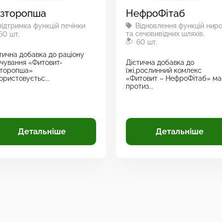
зторопша
НефроФітаб
ідтримка функцій печінки
Відновлення функцій нир
та сечовивідних шляхів.
60 шт.
60 шт.
тична добавка до раціону
чування «Фитовит-
Дієтична добавка до
зторопша»
їжі,рослинний комлекс
ористовуєтьс...
«Фитовит – НефроФітаб» ма
протиз...
Детальніше
Детальніше