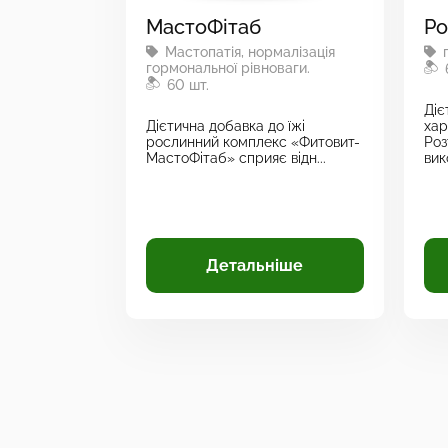
МастоФітаб
Ро
Мастопатія, нормалізація
п
гормональної рівноваги.
60 шт.
Діє
Дієтична добавка до їжі
хар
рослинний комплекс «Фитовит-
Ро
МастоФітаб» сприяє відн...
вик
Детальніше