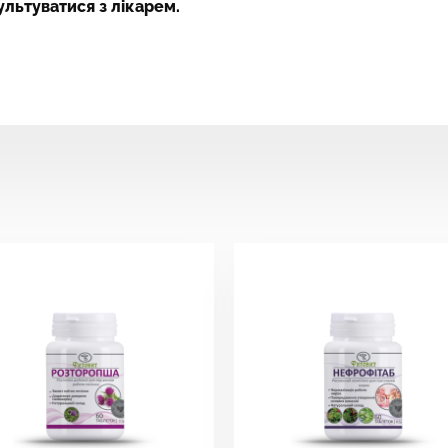
льтуватися з лікарем
.