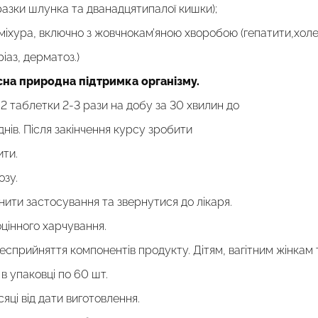
азки шлунка та дванадцятипалої кишки);
міхура, включно з жовчнокам’яною хворобою (гепатити,хол
аз, дерматоз.)
на природна підтримка організму
.
2 таблетки 2-3 рази на добу за 30 хвилин до
ів. Після закінчення курсу зробити
ити.
зу.
инити застосування та звернутися до лікаря.
оцінного харчування.
есприйняття компонентів продукту. Дітям, вагітним жінкам 
 в упаковці по 60 шт.
сяці від дати виготовлення.