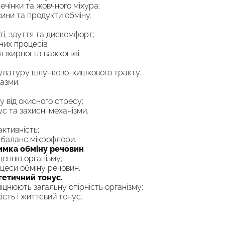
чінки та жовчного міхура;
ини та продукти обміну.
і, здуття та дискомфорт;
них процесів;
жирної та важкої їжі.
улатуру шлунково-кишкового тракту;
пазми.
у від окисного стресу;
с та захисні механізми.
ктивність;
 баланс мікрофлори.
римка обміну речовин
енню організму;
цеси обміну речовин.
ргетичний тонус
.
міцнюють загальну опірність організму;
ість і життєвий тонус.