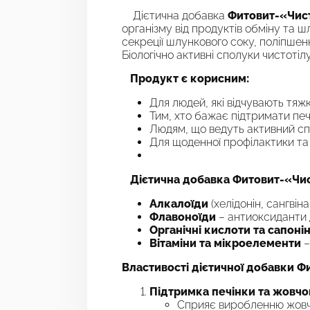
Дієтична добавка
Фитовит-«Чис
організму від продуктів обміну та ш
секреції шлункового соку, поліпшенн
Біологічно активні сполуки чистотіл
Продукт є корисни
м:
Для людей, які відчувають тяжкі
Тим, хто бажає підтримати пе
Людям, що ведуть активний спо
Для щоденної профілактики та 
Дієтична добавка Фитовит-«Чис
Алкалоїди
(хелідонін, сангвін
Флавоноїди
– антиоксиданти д
Органічні кислоти та сапоні
Вітаміни та мікроелементи
–
Властивості
дієтичної добавки Ф
Підтримка печінки та жовчо
Сприяє виробленню жовчі 