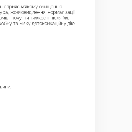
ин сприяє м’якому очищенню
хура, жовчовиділення, нормалізації
в і почуття тяжкості після їжі.
робну та м’яку детоксикаційну дію.
вини;